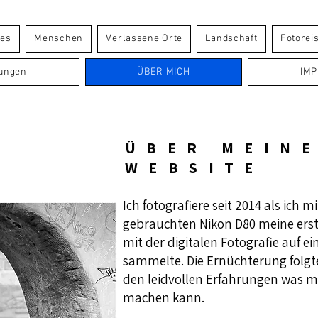
les
Menschen
Verlassene Orte
Landschaft
Fotorei
lungen
ÜBER MICH
IM
ÜBER MEIN
WEBSITE
​Ich fotografiere seit 2014 als ich mi
gebrauchten Nikon D80 meine ers
mit der digitalen Fotografie auf ein
sammelte. Die Ernüchterung fol
den leidvollen Erfahrungen was ma
machen kann.