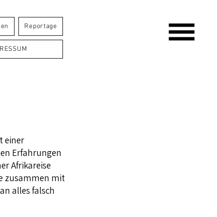
sen
Reportage
PRESSUM
E
t einer
ten Erfahrungen
er Afrikareise
gte zusammen mit
n alles falsch